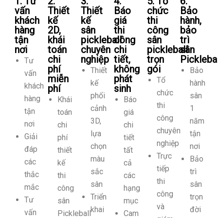
1. Tư
2.
3.
4.
5. Tổ
6.
vấn
Thiết
Thiết
Báo
chức
Bảo
khách
kế
kế
giá
thi
hành,
hàng
2D,
sân
thi
công
bảo
tận
khái
pickleball
công
sân
trì
nơi
toán
chuyên
chi
pickleball
sân
chi
nghiệp
tiết,
trọn
Picklebal
Tư
phí
không
gói
Thiết
Bảo
vấn
miễn
phát
Tổ
kế
hành
khách
phí
sinh
chức
phối
sân
hàng
Khái
Báo
thi
cảnh
1
tận
toán
giá
công
3D,
năm
nơi
chi
chi
chuyên
lựa
tận
Giải
phí
tiết
nghiệp
chọn
nơi
đáp
thiết
tất
Trực
màu
Bảo
các
kế
cả
tiếp
sắc
trì
thắc
thi
các
thi
sân
sân
mắc
công
hạng
công
Triển
trọn
Tư
sân
mục
và
khai
đời
vấn
Pickleball
Cam