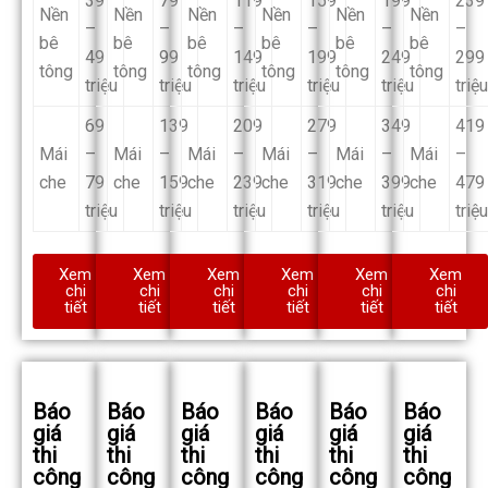
39
79
119
159
199
239
Nền
Nền
Nền
Nền
Nền
Nền
–
–
–
–
–
–
bê
bê
bê
bê
bê
bê
49
99
149
199
249
299
tông
tông
tông
tông
tông
tông
triệu
triệu
triệu
triệu
triệu
triệu
69
139
209
279
349
419
Mái
–
Mái
–
Mái
–
Mái
–
Mái
–
Mái
–
che
79
che
159
che
239
che
319
che
399
che
479
triệu
triệu
triệu
triệu
triệu
triệu
Xem
Xem
Xem
Xem
Xem
Xem
chi
chi
chi
chi
chi
chi
tiết
tiết
tiết
tiết
tiết
tiết
Báo
Báo
Báo
Báo
Báo
Báo
giá
giá
giá
giá
giá
giá
thi
thi
thi
thi
thi
thi
công
công
công
công
công
công