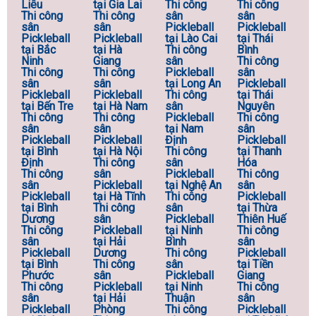
Liêu
tại Gia Lai
Thi công
Thi công
Thi công
Thi công
sân
sân
sân
sân
Pickleball
Pickleball
Pickleball
Pickleball
tại Lào Cai
tại Thái
tại Bắc
tại Hà
Thi công
Bình
Ninh
Giang
sân
Thi công
Thi công
Thi công
Pickleball
sân
sân
sân
tại Long An
Pickleball
Pickleball
Pickleball
Thi công
tại Thái
tại Bến Tre
tại Hà Nam
sân
Nguyên
Thi công
Thi công
Pickleball
Thi công
sân
sân
tại Nam
sân
Pickleball
Pickleball
Định
Pickleball
tại Bình
tại Hà Nội
Thi công
tại Thanh
Định
Thi công
sân
Hóa
Thi công
sân
Pickleball
Thi công
sân
Pickleball
tại Nghệ An
sân
Pickleball
tại Hà Tĩnh
Thi công
Pickleball
tại Bình
Thi công
sân
tại Thừa
Dương
sân
Pickleball
Thiên Huế
Thi công
Pickleball
tại Ninh
Thi công
sân
tại Hải
Bình
sân
Pickleball
Dương
Thi công
Pickleball
tại Bình
Thi công
sân
tại Tiền
Phước
sân
Pickleball
Giang
Thi công
Pickleball
tại Ninh
Thi công
sân
tại Hải
Thuận
sân
Pickleball
Phòng
Thi công
Pickleball