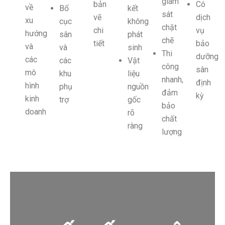
giám
bản
Có
về
Bố
kết
sát
vẽ
dịch
xu
cục
không
chặt
chi
vụ
hướng
sân
phát
chẽ
tiết
bảo
và
và
sinh
Thi
dưỡng
các
các
Vật
công
sân
mô
khu
liệu
nhanh,
định
hình
phụ
nguồn
đảm
kỳ
kinh
trợ
gốc
bảo
doanh
rõ
chất
ràng
lượng