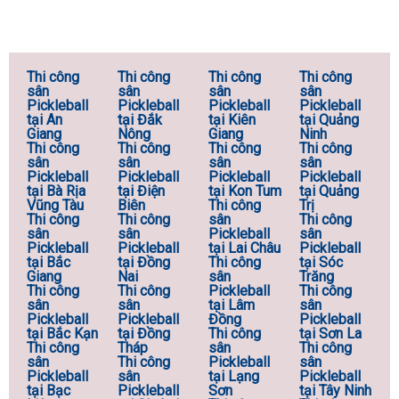
Thi công
Thi công
Thi công
Thi công
sân
sân
sân
sân
Pickleball
Pickleball
Pickleball
Pickleball
tại An
tại Đắk
tại Kiên
tại Quảng
Giang
Nông
Giang
Ninh
Thi công
Thi công
Thi công
Thi công
sân
sân
sân
sân
Pickleball
Pickleball
Pickleball
Pickleball
tại Bà Rịa
tại Điện
tại Kon Tum
tại Quảng
Vũng Tàu
Biên
Thi công
Trị
Thi công
Thi công
sân
Thi công
sân
sân
Pickleball
sân
Pickleball
Pickleball
tại Lai Châu
Pickleball
tại Bắc
tại Đồng
Thi công
tại Sóc
Giang
Nai
sân
Trăng
Thi công
Thi công
Pickleball
Thi công
sân
sân
tại Lâm
sân
Pickleball
Pickleball
Đồng
Pickleball
tại Bắc Kạn
tại Đồng
Thi công
tại Sơn La
Thi công
Tháp
sân
Thi công
sân
Thi công
Pickleball
sân
Pickleball
sân
tại Lạng
Pickleball
tại Bạc
Pickleball
Sơn
tại Tây Ninh