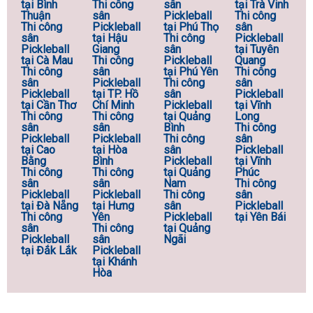
tại Bình
Thi công
sân
tại Trà Vinh
Thuận
sân
Pickleball
Thi công
Thi công
Pickleball
tại Phú Thọ
sân
sân
tại Hậu
Thi công
Pickleball
Pickleball
Giang
sân
tại Tuyên
tại Cà Mau
Thi công
Pickleball
Quang
Thi công
sân
tại Phú Yên
Thi công
sân
Pickleball
Thi công
sân
Pickleball
tại TP. Hồ
sân
Pickleball
tại Cần Thơ
Chí Minh
Pickleball
tại Vĩnh
Thi công
Thi công
tại Quảng
Long
sân
sân
Bình
Thi công
Pickleball
Pickleball
Thi công
sân
tại Cao
tại Hòa
sân
Pickleball
Bằng
Bình
Pickleball
tại Vĩnh
Thi công
Thi công
tại Quảng
Phúc
sân
sân
Nam
Thi công
Pickleball
Pickleball
Thi công
sân
tại Đà Nẵng
tại Hưng
sân
Pickleball
Thi công
Yên
Pickleball
tại Yên Bái
sân
Thi công
tại Quảng
Pickleball
sân
Ngãi
tại Đắk Lắk
Pickleball
tại Khánh
Hòa