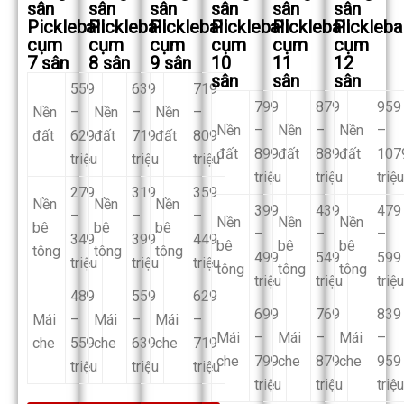
sân
sân
sân
sân
sân
sân
Pickleball
Pickleball
Pickleball
Pickleball
Pickleball
Picklebal
cụm
cụm
cụm
cụm
cụm
cụm
7 sân
8 sân
9 sân
10
11
12
sân
sân
sân
559
639
719
799
879
959
Nền
–
Nền
–
Nền
–
Nền
–
Nền
–
Nền
–
đất
629
đất
719
đất
809
đất
899
đất
889
đất
107
triệu
triệu
triệu
triệu
triệu
triệu
279
319
359
Nền
Nền
Nền
399
439
479
–
–
–
Nền
Nền
Nền
bê
bê
bê
–
–
–
349
399
449
bê
bê
bê
tông
tông
tông
499
549
599
triệu
triệu
triệu
tông
tông
tông
triệu
triệu
triệu
489
559
629
699
769
839
Mái
–
Mái
–
Mái
–
Mái
–
Mái
–
Mái
–
che
559
che
639
che
719
che
799
che
879
che
959
triệu
triệu
triệu
triệu
triệu
triệu