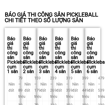
BÁO GIÁ THI CÔNG SÂN PICKLEBALL
CHI TIẾT THEO SỐ LƯỢNG SÂN
Báo
Báo
Báo
Báo
Báo
Báo
giá
giá
giá
giá
giá
giá
thi
thi
thi
thi
thi
thi
công
công
công
công
công
công
sân
sân
sân
sân
sân
sân
Pickleball
Pickleball
Pickleball
Pickleball
Pickleball
Picklebal
cụm
cụm
cụm
cụm
cụm
cụm
1 sân
2 sân
3 sân
4 sân
5 sân
6 sân
79
159
239
319
399
479
Nền
–
Nền
–
Nền
–
Nền
–
Nền
–
Nền
–
đất
89
đất
179
đất
269
đất
359
đất
449
đất
539
triệu
triệu
triệu
triệu
triệu
triệu