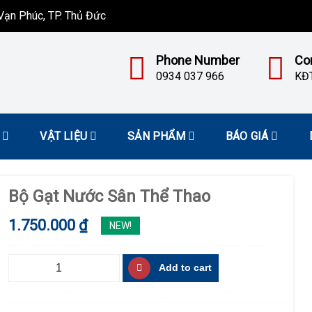
ạn Phúc, TP. Thủ Đức
Phone Number
Co
0934 037 966
KĐT
VẬT LIỆU
SẢN PHẨM
BÁO GIÁ
Bộ Gạt Nước Sân Thể Thao
1.750.000
₫
NEW!
Bộ
Add to cart
Gạt
Nước