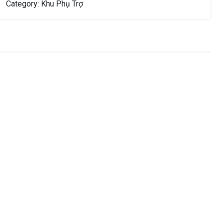
Sân
Category:
Khu Phụ Trợ
Thể
Thao
quantity