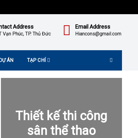
ntact Address
Email Address
 Vạn Phúc, TP. Thủ Đức
Hiancons@gmail.com
DỰ ÁN
TẠP CHÍ
Thiết kế thi công
sân thể thao