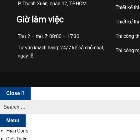
P. Thạnh Xuân, quận 12, TP.HCM
Thiết kế th
Giờ làm việc
Thiết kế th
Thi công t
Thứ 2 – thứ 7: 08:00 – 17:30
Tư vấn khách hàng: 24/7 kể cả chủ nhật,
Thi công má
ngày lễ
Close
Menu
Hian Cons
Giới Thiệu