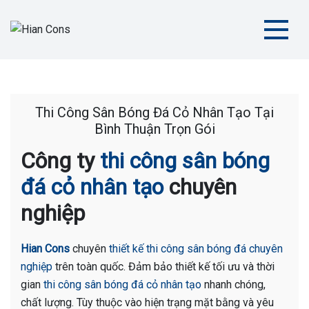
Skip
to
content
Hian Cons
Thiết Kế Thi Công Sân Thể Thao Chuyên Nghiệp
Thi Công Sân Bóng Đá Cỏ Nhân Tạo Tại
Bình Thuận Trọn Gói
Công ty
thi công sân bóng
đá cỏ nhân tạo
chuyên
nghiệp
Hian Cons
chuyên
thiết kế thi công sân bóng đá chuyên
nghiệp
trên toàn quốc. Đảm bảo thiết kế tối ưu và thời
gian
thi công sân bóng đá cỏ nhân tạo
nhanh chóng,
chất lượng. Tùy thuộc vào hiện trạng mặt bằng và yêu