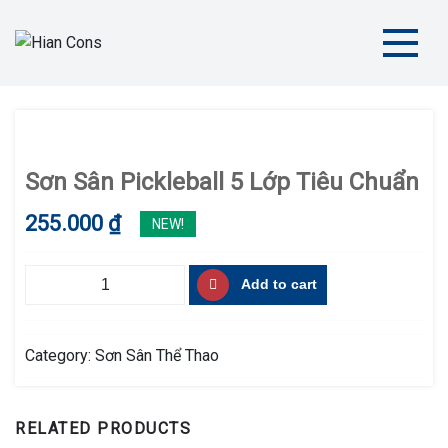
Skip
to
content
Hian Cons
Thiết Kế Thi Công Sân Thể Thao Chuyên Nghiệp
Sơn Sân Pickleball 5 Lớp Tiêu Chuẩn
255.000
₫
NEW!
Sơn
Add to cart
Sân
Pickleball
5
Category:
Sơn Sân Thể Thao
Lớp
Tiêu
RELATED PRODUCTS
Chuẩn