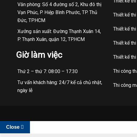
Thiết kế th
Văn phòng: Số 4 đường số 2, Khu đô thị
Vạn Phúc, P. Hiệp Bình Phước, TP. Thủ
Thiết kế th
Đức, TP.HCM
Thiết kế th
Xưởng sản xuất: Đường Thạnh Xuân 14,
P. Thạnh Xuân, quận 12, TP.HCM
Thiết kế th
Giờ làm việc
Thiết kế th
Thi công t
Thứ 2 – thứ 7: 08:00 – 17:30
Tư vấn khách hàng: 24/7 kể cả chủ nhật,
Thi công má
ngày lễ
Close