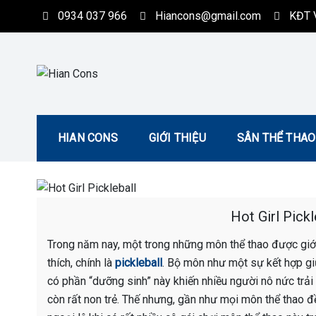
Skip
0934 037 966
Hiancons@gmail.com
KĐT V
to
content
Hian Cons
Thiết Kế Thi Công Sân Thể Thao Chuyên Nghiệp
HIAN CONS
GIỚI THIỆU
SÂN THỂ THAO
Hot Girl Pickl
Trong năm nay, một trong những môn thể thao được giới t
thích, chính là
pickleball
. Bộ môn như một sự kết hợp gi
có phần “dưỡng sinh” này khiến nhiều người nô nức trải
còn rất non trẻ. Thế nhưng, gần như mọi môn thể thao 