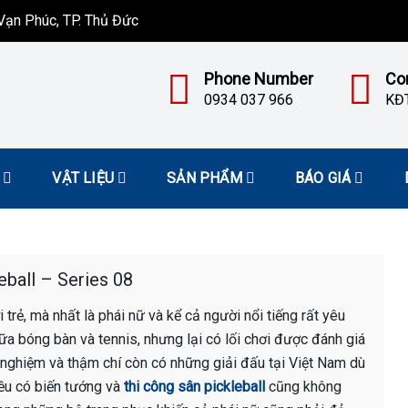
ạn Phúc, TP. Thủ Đức
Phone Number
Co
0934 037 966
KĐT
VẬT LIỆU
SẢN PHẨM
BÁO GIÁ
eball – Series 08
rẻ, mà nhất là phái nữ và kể cả người nổi tiếng rất yêu
ữa bóng bàn và tennis, nhưng lại có lối chơi được đánh giá
 nghiệm và thậm chí còn có những giải đấu tại Việt Nam dù
đều có biến tướng và
thi công sân pickleball
cũng không