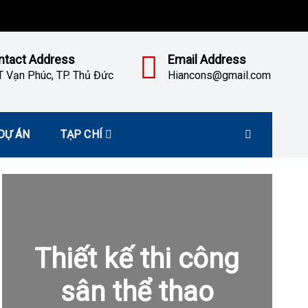
ntact Address
Email Address
 Vạn Phúc, TP. Thủ Đức
Hiancons@gmail.com
DỰ ÁN
TẠP CHÍ
Thiết kế thi công
sân thể thao