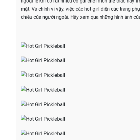
ngoại lệ khi có rất nhiều cô gái chơi môn thể thao này 
mặt. Và chính vì vậy, việc các hot girl diện các trang ph
chiều của người ngoài. Hãy xem qua những hình ảnh c