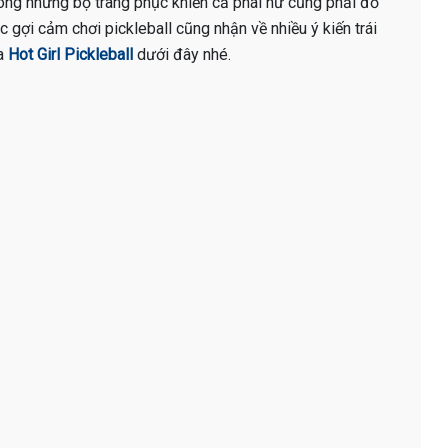
trong những bộ trang phục khiến cả phái nữ cũng phải đỏ
ục gợi cảm chơi pickleball cũng nhận về nhiều ý kiến trái
ủa
Hot Girl Pickleball
dưới đây nhé.