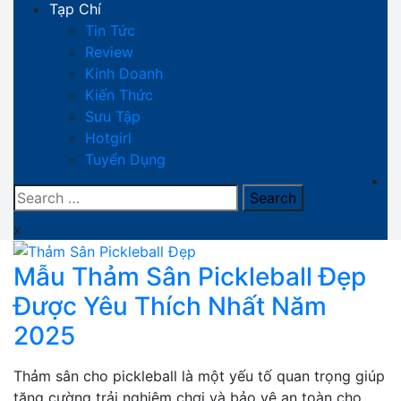
Tạp Chí
Tin Tức
Review
Kinh Doanh
Kiến Thức
Sưu Tập
Hotgirl
Tuyển Dụng
Search
for:
x
Mẫu Thảm Sân Pickleball Đẹp
Được Yêu Thích Nhất Năm
2025
Thảm sân cho pickleball là một yếu tố quan trọng giúp
tăng cường trải nghiệm chơi và bảo vệ an toàn cho