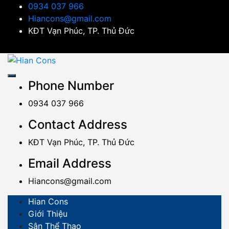
Skip
0934 037 966
to
Hiancons@gmail.com
content
KĐT Vạn Phúc, TP. Thủ Đức
Hian Cons
Thiết Kế Thi Công Sân Thể Thao Chuyên Nghiệp
Phone Number
0934 037 966
Contact Address
KĐT Vạn Phúc, TP. Thủ Đức
Email Address
Hiancons@gmail.com
Hian Cons
Giới Thiệu
Sân Thể Thao