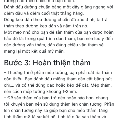
tường nào theo chiều mà bạn chọn.
Đánh dấu đường chuẩn bằng một dây giăng ngang với
điểm đầu và điểm cuối thật thẳng hàng.
Dùng keo dán theo đường chuẩn đã xác định, ta trải
thảm theo đường keo dán và nằm trên nó.
Một mẹo nhỏ cho bạn để sàn thảm của bạn được hoàn
hảo đó là: trong quá trình dán thảm, bạn nên lưu ý đến
các đường vân thảm, dán đúng chiều vân thảm sẽ
mang lại một kết quả mỹ mãn.
Bước 3: Hoàn thiện thảm
– Thường thì ở phần mép tường, bạn phải cắt rìa thảm
còn thiếu. Bạn đánh dấu miếng thảm cần cắt bằng bút
chì,… và có thể dùng dao hoặc kéo để cắt. Mép thảm,
nên cách mép tường khoảng 1-2mm.
– Để sàn thảm của bạn trở nên hoàn hảo hơn, chúng
tôi khuyên bạn nên sử dụng thêm len chân tường Phần
len chân tường này sẽ giúp bạn che mép thảm, tăng
tính thẩm mỹ, là sự kết nối tinh tế giữa sàn thảm và