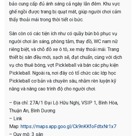
bảo cung cấp đủ ánh sáng cả ngày lẫn đêm. Khu vực
ghế ngồi được trang bị quạt mát, giúp người chơi cảm
thấy thoải mái trong thời tiết oi bức.
Sân còn có các tiện ích như có quầy bún bò phục vụ
người chơi ăn sáng, phòng tắm, thay đồ, WC nam nữ
riêng biệt, và chỗ đỗ xe ô tô, xe máy thoải mái. Trang
thiết bị sân đều mới, sạch sẽ, đạt chuẩn, cùng với dịch
vụ cho thuê bóng, vợt Pickleball và bán các phụ kiện
Pickleball. Ngoài ra, nơi đây có tổ chức các lớp học
Pickleball cơ bản và chuyên sâu, nhằm rèn luyện kỹ
năng và nâng cao trình độ cho người chơi.
– Địa chỉ: 27A/1 Đại Lộ Hữu Nghị, VSIP 1, Bình Hòa,
Thuận An, Bình Dương
– Link
Map:
https://maps.app.goo.gl/Ck9nKKfoFdtxNr1x7
– Quy mô: 3 sân