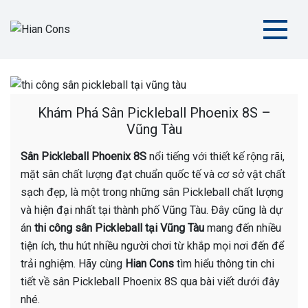
Skip
to
content
Hian Cons
Thiết Kế Thi Công Sân Thể Thao Chuyên Nghiệp
Khám Phá Sân Pickleball Phoenix 8S –
Vũng Tàu
Sân Pickleball Phoenix 8S
nổi tiếng với thiết kế rộng rãi,
mặt sân chất lượng đạt chuẩn quốc tế và cơ sở vật chất
sạch đẹp, là một trong những sân Pickleball chất lượng
và hiện đại nhất tại thành phố Vũng Tàu. Đây cũng là dự
án
thi công sân Pickleball tại Vũng Tàu
mang đến nhiều
tiện ích, thu hút nhiều người chơi từ khắp mọi nơi đến để
trải nghiệm. Hãy cùng
Hian Cons
tìm hiểu thông tin chi
tiết về sân Pickleball Phoenix 8S qua bài viết dưới đây
nhé.