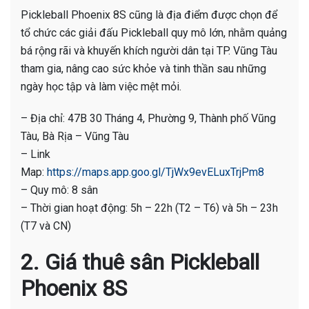
Pickleball Phoenix 8S cũng là địa điểm được chọn để
tổ chức các giải đấu Pickleball quy mô lớn, nhằm quảng
bá rộng rãi và khuyến khích người dân tại TP. Vũng Tàu
tham gia, nâng cao sức khỏe và tinh thần sau những
ngày học tập và làm việc mệt mỏi.
– Địa chỉ: 47B 30 Tháng 4, Phường 9, Thành phố Vũng
Tàu, Bà Rịa – Vũng Tàu
– Link
Map:
https://maps.app.goo.gl/TjWx9evELuxTrjPm8
– Quy mô: 8 sân
– Thời gian hoạt động: 5h – 22h (T2 – T6) và 5h – 23h
(T7 và CN)
2. Giá thuê sân Pickleball
Phoenix 8S