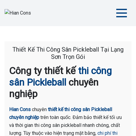
Skip
to
content
Hian Cons
Thiết Kế Thi Công Sân Thể Thao Chuyên Nghiệp
Thiết Kế Thi Công Sân Pickleball Tại Lạng
Sơn Trọn Gói
Công ty thiết kế
thi công
sân Pickleball
chuyên
nghiệp
Hian Cons
chuyên
thiết kế thi công sân Pickleball
chuyên nghiệp
trên toàn quốc. Đảm bảo thiết kế tối ưu
và thời gian thi công sân pickleball nhanh chóng, chất
lượng. Tùy thuộc vào hiện trạng mặt bằng,
chi phí thi