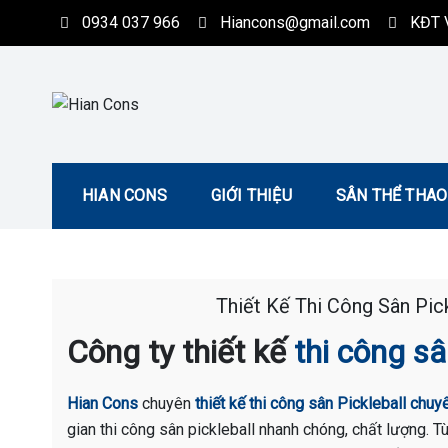
Skip
0934 037 966
Hiancons@gmail.com
KĐT V
to
content
Hian Cons
Thiết Kế Thi Công Sân Thể Thao Chuyên Nghiệp
HIAN CONS
GIỚI THIỆU
SÂN THỂ THAO
Thiết Kế Thi Công Sân Pick
Công ty thiết kế
thi công sâ
Hian Cons
chuyên
thiết kế thi công sân Pickleball chuy
gian thi công sân pickleball nhanh chóng, chất lượng. 