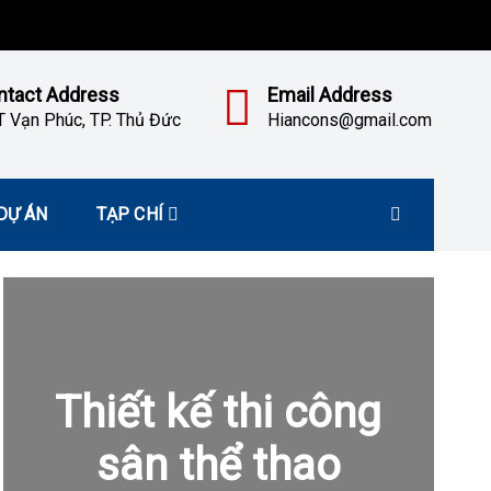
ntact Address
Email Address
 Vạn Phúc, TP. Thủ Đức
Hiancons@gmail.com
DỰ ÁN
TẠP CHÍ
Thiết kế thi công
sân thể thao