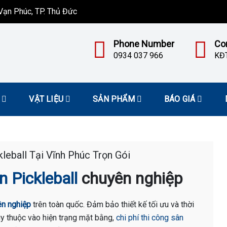
ạn Phúc, TP. Thủ Đức
Phone Number
Co
0934 037 966
KĐT
VẬT LIỆU
SẢN PHẨM
BÁO GIÁ
leball Tại Vĩnh Phúc Trọn Gói
n Pickleball
chuyên nghiệp
ên nghiệp
trên toàn quốc. Đảm bảo thiết kế tối ưu và thời
Tùy thuộc vào hiện trạng mặt bằng,
chi phí thi công sân