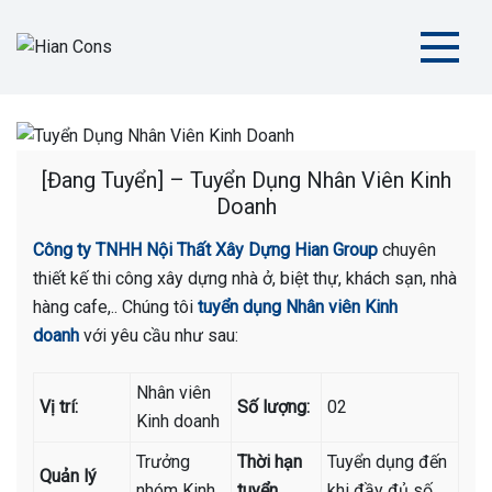
Skip
to
content
Hian Cons
Thiết Kế Thi Công Sân Thể Thao Chuyên Nghiệp
[Đang Tuyển] – Tuyển Dụng Nhân Viên Kinh
Doanh
Công ty TNHH Nội Thất Xây Dựng Hian Group
chuyên
thiết kế thi công xây dựng nhà ở, biệt thự, khách sạn, nhà
hàng cafe,.. Chúng tôi
tuyển dụng Nhân viên Kinh
doanh
với yêu cầu như sau:
Nhân viên
Vị trí:
Số lượng:
02
Kinh doanh
Trưởng
Thời hạn
Tuyển dụng đến
Quản lý
nhóm Kinh
tuyển
khi đầy đủ số