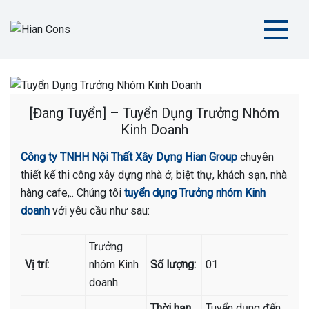
Skip
to
content
Hian Cons
Thiết Kế Thi Công Sân Thể Thao Chuyên Nghiệp
[Đang Tuyển] – Tuyển Dụng Trưởng Nhóm
Kinh Doanh
Công ty TNHH Nội Thất Xây Dựng Hian Group
chuyên
thiết kế thi công xây dựng nhà ở, biệt thự, khách sạn, nhà
hàng cafe,.. Chúng tôi
tuyển dụng Trưởng nhóm Kinh
doanh
với yêu cầu như sau:
Trưởng
Vị trí:
nhóm Kinh
Số lượng:
01
doanh
Thời hạn
Tuyển dụng đến